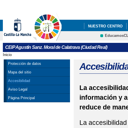
Pa
co
pri
NUESTRO CENTRO
EducamosC
COMEDOR ESCOLAR
CRFP
CEIP Agustín Sanz. Moral de Calatrava (Ciudad Real)
Inicio
Se encuentra usted aquí
Accesibilid
Protección de datos
Mapa del sitio
Accesibilidad
La accesibilidad
Aviso Legal
información y a
Página Principal
reduce de maner
La accesibilidad 