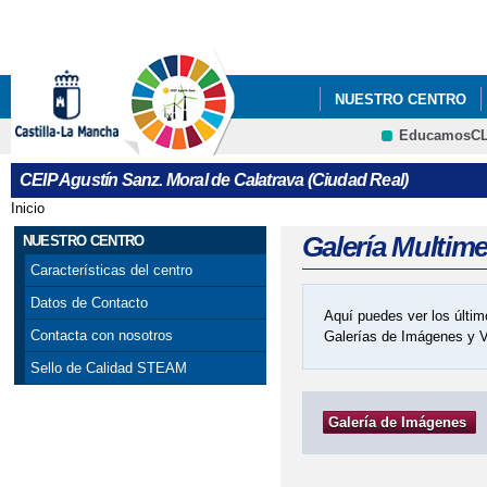
Pa
co
pri
NUESTRO CENTRO
EducamosC
COMEDOR ESCOLAR
CRFP
CEIP Agustín Sanz. Moral de Calatrava (Ciudad Real)
Inicio
Se encuentra usted aquí
Galería Multim
NUESTRO CENTRO
Características del centro
Datos de Contacto
Aquí puedes ver los últim
Contacta con nosotros
Galerías de Imágenes y 
Sello de Calidad STEAM
Galería de Imágenes