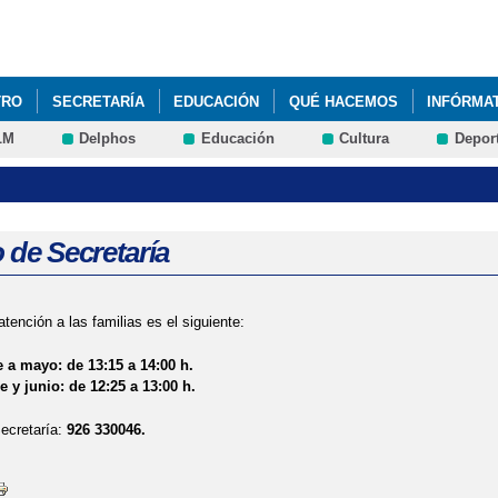
Pasar al
contenido
principal
TRO
SECRETARÍA
EDUCACIÓN
QUÉ HACEMOS
INFÓRMA
LM
Delphos
Educación
Cultura
Depor
 de Secretaría
atención a las familias es el siguiente:
 a mayo: de 13:15 a 14:00 h.
 y junio: de 12:25 a 13:00 h.
ecretaría:
926 330046.