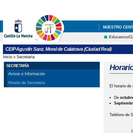
NUESTRO CEN
EducamosC
CEIP Agustín Sanz. Moral de Calatrava (Ciudad Real)
Inicio
»
Secretaría
Se encuentra usted aquí
Horario
SECRETARÍA
Avisos e Información
Horario de Secretaría
El horario de 
De
octubre
Septiembre
Teléfono de S