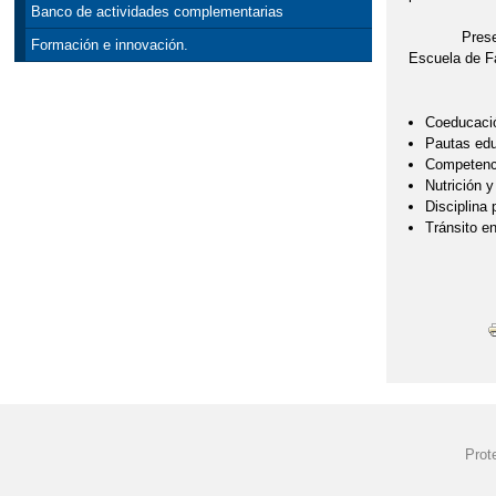
Banco de actividades complementarias
Presentamos
Formación e innovación.
Escuela de F
Coeducació
Pautas edu
Competenc
Nutrición y
Disciplina 
Tránsito en
Prot