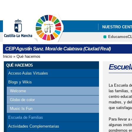
NUESTRO CEN
EducamosC
CEIP Agustín Sanz. Moral de Calatrava (Ciudad Real)
Inicio
»
Qué hacemos
Se encuentra usted aquí
Escuel
QUÉ HACEMOS
Acceso Aulas Virtuales
Blogs y Wikis
La Escuela de
las familias,
Welcome
centro educat
Globo de color
madres, y del
que satisfag
Music Is Fun
Escuela de Familias
Para llevar a
algunas insti
Actividades Complementarias
pondremos en 