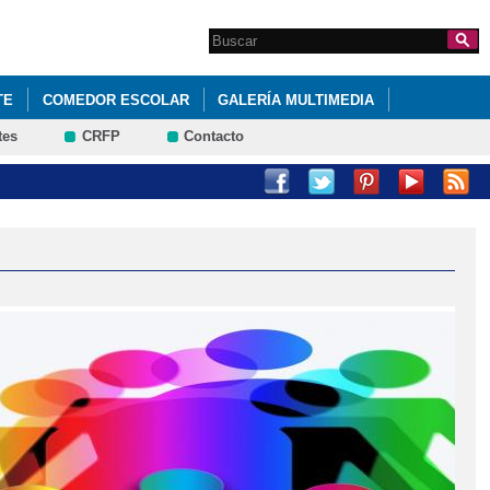
Search this site
Formulario de
búsqueda
TE
COMEDOR ESCOLAR
GALERÍA MULTIMEDIA
tes
CRFP
Contacto